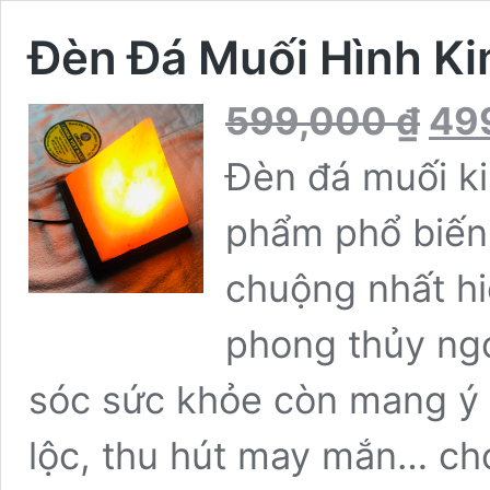
Đèn Đá Muối Hình K
Giá
599,000
₫
49
gốc
là:
Đèn đá muối ki
599,000
phẩm phổ biến
chuộng nhất hi
phong thủy ngo
sóc sức khỏe còn mang ý n
lộc, thu hút may mắn… cho