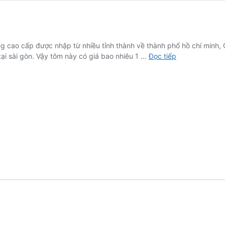
ống cao cấp được nhập từ nhiều tỉnh thành về thành phố hồ chí minh
Tôm
ại sài gòn. Vậy tôm này có giá bao nhiêu 1 …
Đọc tiếp
Hùm
Xanh
Sống
Size
2
Con/Kg