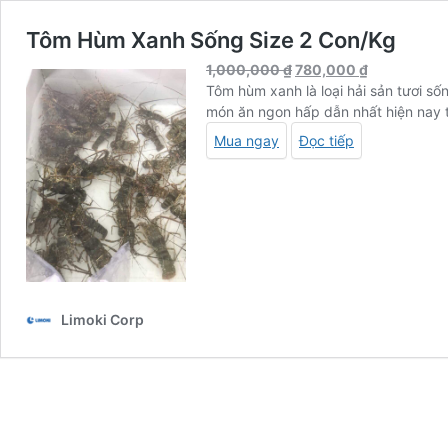
Tôm Hùm Xanh Sống Size 2 Con/Kg
Giá
Giá
1,000,000
₫
780,000
₫
gốc
hiện
Tôm hùm xanh là loại hải sản tươi s
là:
tại
món ăn ngon hấp dẫn nhất hiện nay t
1,000,000 ₫.
là:
Mua ngay
Đọc tiếp
780,000 ₫.
Limoki Corp