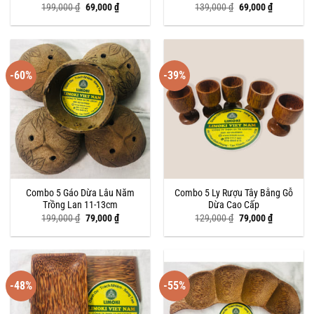
Giá
Giá
Giá
Giá
199,000
₫
69,000
₫
139,000
₫
69,000
₫
gốc
hiện
gốc
hiện
là:
tại
là:
tại
199,000 ₫.
là:
139,000 ₫.
là:
69,000 ₫.
69,000 ₫.
-60%
-39%
Combo 5 Gáo Dừa Lâu Năm
Combo 5 Ly Rượu Tây Bằng Gỗ
Trồng Lan 11-13cm
Dừa Cao Cấp
Giá
Giá
Giá
Giá
199,000
₫
79,000
₫
129,000
₫
79,000
₫
gốc
hiện
gốc
hiện
là:
tại
là:
tại
199,000 ₫.
là:
129,000 ₫.
là:
79,000 ₫.
79,000 ₫.
-48%
-55%