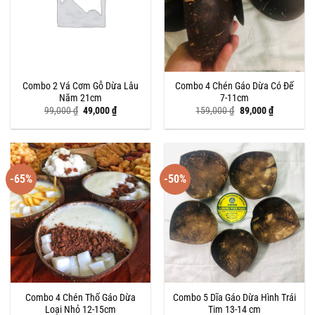
Combo 2 Vá Cơm Gỗ Dừa Lâu
Combo 4 Chén Gáo Dừa Có Đế
Năm 21cm
7-11cm
Giá
Giá
Giá
Giá
99,000
₫
49,000
₫
159,000
₫
89,000
₫
gốc
hiện
gốc
hiện
là:
tại
là:
tại
99,000 ₫.
là:
159,000 ₫.
là:
49,000 ₫.
89,000 ₫.
-65%
-50%
Combo 4 Chén Thố Gáo Dừa
Combo 5 Dĩa Gáo Dừa Hình Trái
Loại Nhỏ 12-15cm
Tim 13-14 cm