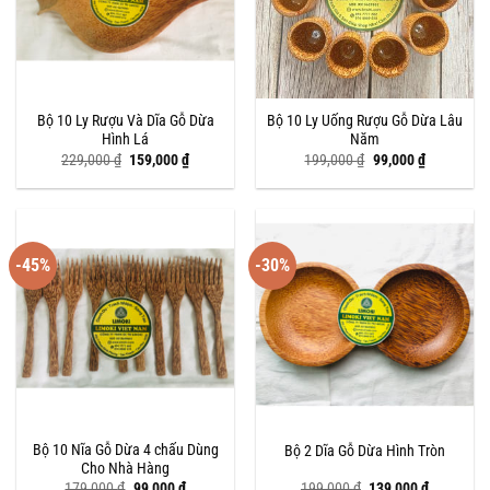
Bộ 10 Ly Rượu Và Dĩa Gỗ Dừa
Bộ 10 Ly Uống Rượu Gỗ Dừa Lâu
Hình Lá
Năm
Giá
Giá
Giá
Giá
229,000
₫
159,000
₫
199,000
₫
99,000
₫
gốc
hiện
gốc
hiện
là:
tại
là:
tại
229,000 ₫.
là:
199,000 ₫.
là:
159,000 ₫.
99,000 ₫.
-45%
-30%
Bộ 10 Nĩa Gỗ Dừa 4 chấu Dùng
Bộ 2 Dĩa Gỗ Dừa Hình Tròn
Cho Nhà Hàng
Giá
Giá
Giá
Giá
179,000
₫
99,000
₫
199,000
₫
139,000
₫