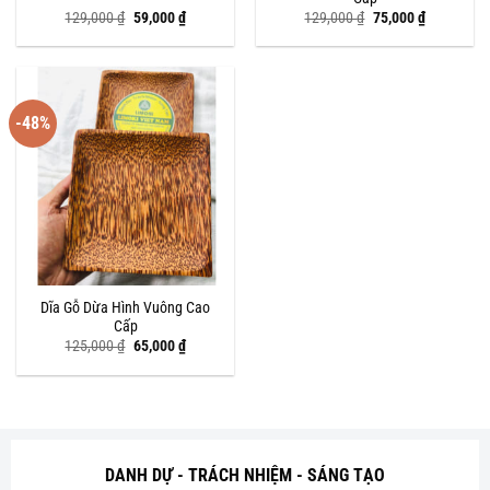
Giá
Giá
Giá
Giá
129,000
₫
59,000
₫
129,000
₫
75,000
₫
gốc
hiện
gốc
hiện
là:
tại
là:
tại
129,000 ₫.
là:
129,000 ₫.
là:
59,000 ₫.
75,000 ₫.
-48%
Dĩa Gỗ Dừa Hình Vuông Cao
Cấp
Giá
Giá
125,000
₫
65,000
₫
gốc
hiện
là:
tại
125,000 ₫.
là:
65,000 ₫.
DANH DỰ - TRÁCH NHIỆM - SÁNG TẠO