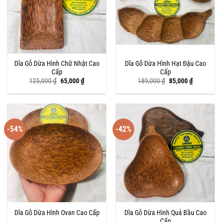
Dĩa Gỗ Dừa Hình Chữ Nhật Cao
Dĩa Gỗ Dừa Hình Hạt Đậu Cao
Cấp
Cấp
Giá
Giá
Giá
Giá
125,000
₫
65,000
₫
189,000
₫
85,000
₫
gốc
hiện
gốc
hiện
là:
tại
là:
tại
125,000 ₫.
là:
189,000 ₫.
là:
65,000 ₫.
85,000 ₫.
-54%
-42%
Dĩa Gỗ Dừa Hình Quả Bầu Cao
Dĩa Gỗ Dừa Hình Ovan Cao Cấp
Cấp