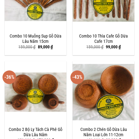
Combo 10 Muỗng Sup Gỗ Dừa
Combo 10 Thìa Cafe Gỗ Dừa
Lâu Năm 15cm
Cafe 17cm
Giá
Giá
Giá
Giá
159,000
₫
89,000
₫
159,000
₫
99,000
₫
gốc
hiện
gốc
hiện
là:
tại
là:
tại
159,000 ₫.
là:
159,000 ₫.
là:
89,000 ₫.
99,000 ₫.
-36%
-43%
Combo 2 Bộ Ly Tách Cà Phê Gỗ
Combo 2 Chén Gỗ Dừa Lâu
Dừa Lâu Năm
Năm Loại Lớn 11-12cm