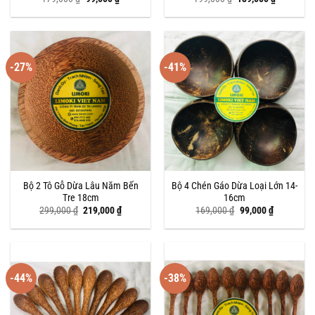
gốc
hiện
gốc
hiện
là:
tại
là:
tại
179,000 ₫.
là:
199,000 ₫.
là:
99,000 ₫.
139,000 ₫
-27%
-41%
Bộ 2 Tô Gỗ Dừa Lâu Năm Bến
Bộ 4 Chén Gáo Dừa Loại Lớn 14-
Tre 18cm
16cm
Giá
Giá
Giá
Giá
299,000
₫
219,000
₫
169,000
₫
99,000
₫
gốc
hiện
gốc
hiện
là:
tại
là:
tại
299,000 ₫.
là:
169,000 ₫.
là:
219,000 ₫.
99,000 ₫.
-44%
-38%