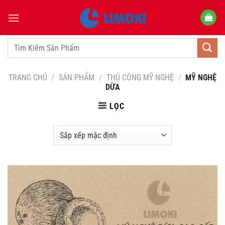
Bỏ
qua
nội
dung
Tìm
kiếm:
TRANG CHỦ
/
SẢN PHẨM
/
THỦ CÔNG MỸ NGHỆ
/
MỸ NGHỆ
DỪA
LỌC