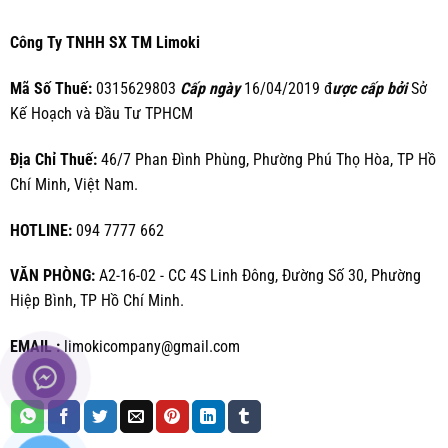
Công Ty TNHH SX TM Limoki
Mã Số Thuế:
0315629803
Cấp ngày
16/04/2019 đ
ược cấp bởi
Sở
Kế Hoạch và Đầu Tư TPHCM
Địa Chỉ Thuế:
46/7 Phan Đình Phùng, Phường Phú Thọ Hòa, TP Hồ
Chí Minh, Việt Nam.
HOTLINE:
094 7777 662
VĂN PHÒNG:
A2-16-02 - CC 4S Linh Đông, Đường Số 30, Phường
Hiệp Bình, TP Hồ Chí Minh.
EMAIL :
limokicompany@gmail.com