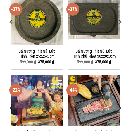
-37%
-37%
 8
Đá Nướng Thịt Núi Lửa
Đá Nướng Thịt Núi Lửa
Hình Tròn 25x25x3cm
Hình Chữ Nhật 30x20x3cm
Giá
Giá
Giá
Giá
599,000
₫
375,000
₫
599,000
₫
375,000
₫
gốc
hiện
gốc
hiện
là:
tại
là:
tại
599,000 ₫.
là:
599,000 ₫.
là:
375,000 ₫.
375,000 ₫.
-22%
-44%