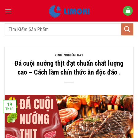
Bỏ
qua
nội
dung
Tìm
kiếm:
KINH NGHIỆM HAY
Đá cuội nướng thịt đạt chuẩn chất lượng
cao – Cách làm chín thức ăn độc đáo .
19
Th10