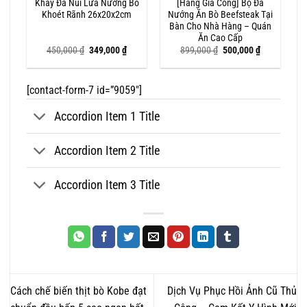
Khay Đá Núi Lửa Nướng Bò
[Hàng Gia Công] Bộ Đá
o
Khoét Rãnh 26x20x2cm
Nướng Ăn Bò Beefsteak Tại
Bàn Cho Nhà Hàng – Quán
Ăn Cao Cấp
iá
Giá
Giá
Giá
Giá
450,000
₫
349,000
₫
899,000
₫
500,000
₫
iện
gốc
hiện
gốc
hiện
i
là:
tại
là:
tại
:
450,000 ₫.
là:
899,000 ₫.
là:
99,000 ₫.
349,000 ₫.
500,000 ₫.
[contact-form-7 id=”9059″]
Accordion Item 1 Title
Accordion Item 2 Title
Accordion Item 3 Title
Cách chế biến thịt bò Kobe đạt
Dịch Vụ Phục Hồi Ảnh Cũ Thủ