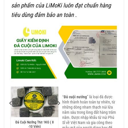
sản phẩm của LiMoKi luôn đạt chuẩn hàng
tiêu dùng đảm bảo an toàn .
“
Đá cuội nướng
” là loại đá được
hình thành hoàn toàn tự nhiên, từ
những dòng nham thạch núi lửa
nằm sâu trong lòng đất hàng trăm
năm. Được nhập khẩu từ núi Phú
Sĩ về Việt Nam và gia công theo
Bò
Đá Cuội Nướng Thịt 1KG ( 8
-10 Viên)
mẫu mã của người dùng hay để