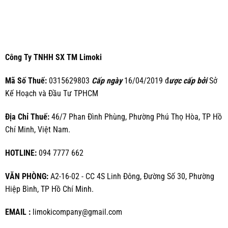
Công Ty TNHH SX TM Limoki
Mã Số Thuế:
0315629803
Cấp ngày
16/04/2019 đ
ược cấp bởi
Sở
Kế Hoạch và Đầu Tư TPHCM
Địa Chỉ Thuế:
46/7 Phan Đình Phùng, Phường Phú Thọ Hòa, TP Hồ
Chí Minh, Việt Nam.
HOTLINE:
094 7777 662
VĂN PHÒNG:
A2-16-02 - CC 4S Linh Đông, Đường Số 30, Phường
Hiệp Bình, TP Hồ Chí Minh.
EMAIL :
limokicompany@gmail.com