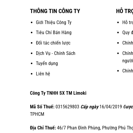
THÔNG TIN CÔNG TY
HỖ TR
Giới Thiệu Công Ty
Hỗ tr
Tiêu Chí Bán Hàng
Quy đ
Đối tác chiến lược
Chính
Dịch Vụ - Chính Sách
Chính
người
Tuyển dụng
Chín
Liên hệ
Công Ty TNHH SX TM Limoki
Mã Số Thuế:
0315629803
Cấp ngày
16/04/2019 đ
ược
TPHCM
Địa Chỉ Thuế:
46/7 Phan Đình Phùng, Phường Phú Thọ 