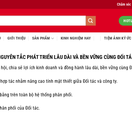
Chăm sóc
HOTL
Ủ
GIỚI THIỆU
SẢN PHẨM
KINH NGHIỆM HAY
TIỆM ẢNH KÝ ỨC
GUYÊN TẮC PHÁT TRIỂN LÂU DÀI VÀ BỀN VỮNG CÙNG ĐỐI T
 hội, chia sẻ lợi ích kinh doanh và đồng hành lâu dài, bền vững cùng Đ
 hợp tác nhằm nâng cao tính mật thiết giữa Đối tác và công ty.
 bằng trên toàn bộ hệ thống phân phối.
hân phối của Đối tác.