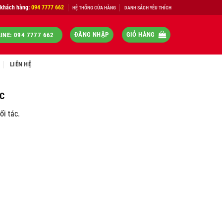
 khách hàng:
094 7777 662
HỆ THỐNG CỬA HÀNG
DANH SÁCH YÊU THÍCH
ĐĂNG NHẬP
GIỎ HÀNG
INE: 094 7777 662
LIÊN HỆ
ÁC
ối tác.