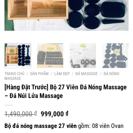
TRANG CHỦ
/
SẢN PHẨM
/
LÀM ĐẸP
/
ĐÁ MASSAGE
/
ĐÁ NÓNG
MASSAGE
[Hàng Đặt Trước] Bộ 27 Viên Đá Nóng Massage
– Đá Núi Lửa Massage
Giá
Giá
1,490,000
₫
999,000
₫
gốc
hiện
Bộ đá nóng massage 27 viên
gồm: 08 viên Ovan
là:
tại