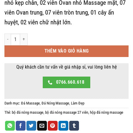
1,490,000 ₫.
là:
nhỏ kẹp chân, 02 viên Ovan nhỏ Massage mặt, 07
999,000 ₫.
viên Ovan trung, 07 viên tròn trung, 01 cây ấn
huyệt, 02 viên chữ nhật lớn.
[Hàng Đặt Trước] Bộ 27 Viên Đá Nóng Massage - Đá Núi Lửa Massage số lượ
THÊM VÀO GIỎ HÀNG
Quý khách cần tư vấn về giá nhập sỉ, vui lòng liên hệ
0766.660.618
Danh mục:
Đá Massage
,
Đá Nóng Massage
,
Làm Đẹp
Thẻ:
bộ đá nóng massage
,
bộ đá nóng massage 27 viên
,
hộp đá nóng massage