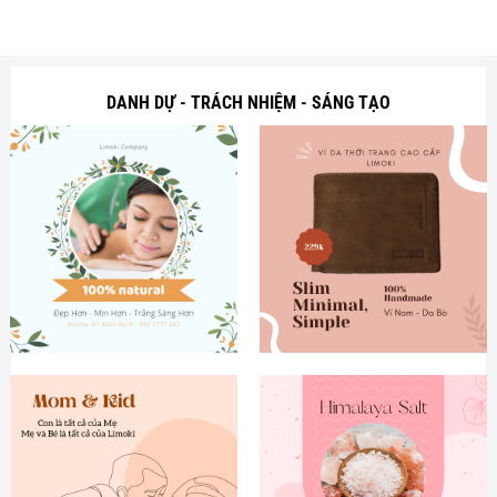
189,000 ₫.
là:
249,000 ₫.
là:
 ₫.
79,000 ₫.
139,000 ₫
DANH DỰ - TRÁCH NHIỆM - SÁNG TẠO