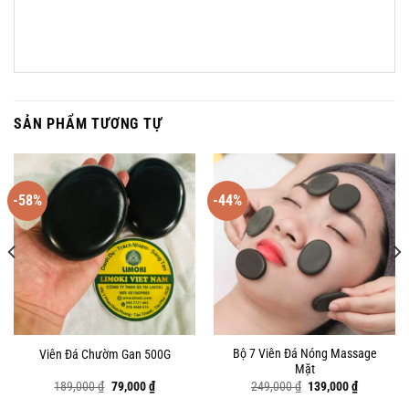
SẢN PHẨM TƯƠNG TỰ
-58%
-44%
Bộ 7 Viên Đá Nóng Massage
Viên Đá Chườm Gan 500G
Mặt
Giá
Giá
Giá
Giá
189,000
₫
79,000
₫
249,000
₫
139,000
₫
gốc
hiện
gốc
hiện
là:
tại
là:
tại