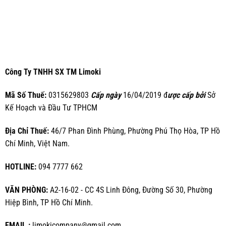
Công Ty TNHH SX TM Limoki
Mã Số Thuế:
0315629803
Cấp ngày
16/04/2019 đ
ược cấp bởi
Sở
Kế Hoạch và Đầu Tư TPHCM
Địa Chỉ Thuế:
46/7 Phan Đình Phùng, Phường Phú Thọ Hòa, TP Hồ
Chí Minh, Việt Nam.
HOTLINE:
094 7777 662
VĂN PHÒNG:
A2-16-02 - CC 4S Linh Đông, Đường Số 30, Phường
Hiệp Bình, TP Hồ Chí Minh.
EMAIL :
limokicompany@gmail.com