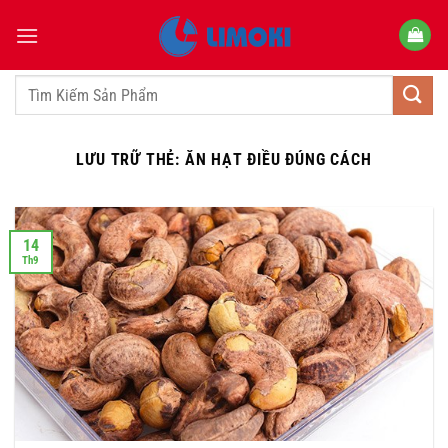
Bỏ
qua
nội
dung
Tìm
kiếm:
LƯU TRỮ THẺ:
ĂN HẠT ĐIỀU ĐÚNG CÁCH
14
Th9