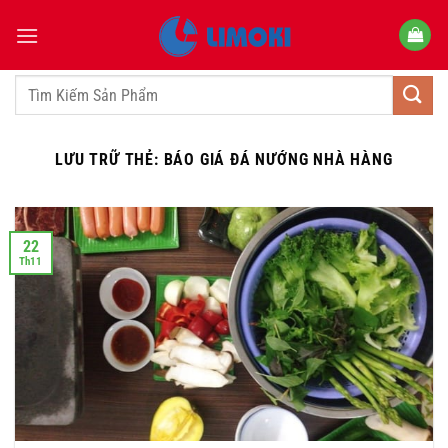
Bỏ
qua
nội
dung
Tìm
kiếm:
LƯU TRỮ THẺ:
BÁO GIÁ ĐÁ NƯỚNG NHÀ HÀNG
22
Th11