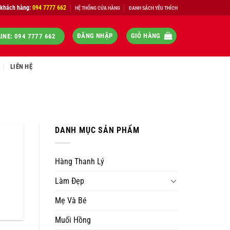
 khách hàng:
094 7777 662
HỆ THỐNG CỬA HÀNG
DANH SÁCH YÊU THÍCH
ĐĂNG NHẬP
GIỎ HÀNG
INE: 094 7777 662
LIÊN HỆ
DANH MỤC SẢN PHẨM
Hàng Thanh Lý
Làm Đẹp
Mẹ Và Bé
Muối Hồng