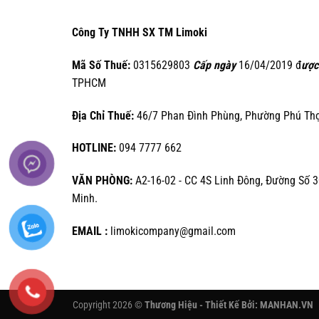
Công Ty TNHH SX TM Limoki
Mã Số Thuế:
0315629803
Cấp ngày
16/04/2019 đ
ược
TPHCM
Địa Chỉ Thuế:
46/7 Phan Đình Phùng, Phường Phú Thọ 
HOTLINE:
094 7777 662
VĂN PHÒNG:
A2-16-02 - CC 4S Linh Đông, Đường Số 3
Minh.
EMAIL :
limokicompany@gmail.com
Copyright 2026 ©
Thương Hiệu - Thiết Kế Bởi:
MANHAN.VN