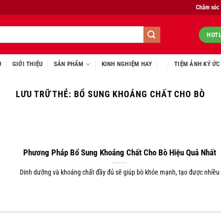
Chăm sóc
HOTL
Ủ
GIỚI THIỆU
SẢN PHẨM
KINH NGHIỆM HAY
TIỆM ẢNH KÝ ỨC
LƯU TRỮ THẺ:
BỔ SUNG KHOÁNG CHẤT CHO BÒ
Phương Pháp Bổ Sung Khoáng Chất Cho Bò Hiệu Quả Nhất
Dinh dưỡng và khoáng chất đầy đủ sẽ giúp bò khỏe mạnh, tạo được nhiều