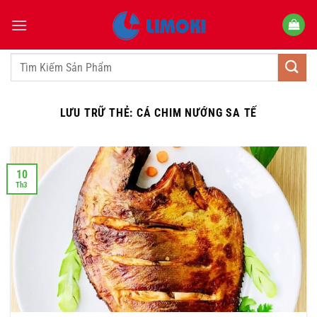
Bỏ
qua
nội
dung
Tìm
kiếm:
LƯU TRỮ THẺ:
CÁ CHIM NƯỚNG SA TẾ
10
Th3