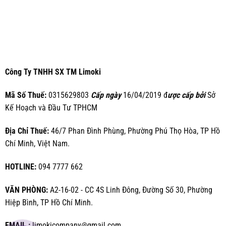
Công Ty TNHH SX TM Limoki
Mã Số Thuế:
0315629803
Cấp ngày
16/04/2019 đ
ược cấp bởi
Sở
Kế Hoạch và Đầu Tư TPHCM
Địa Chỉ Thuế:
46/7 Phan Đình Phùng, Phường Phú Thọ Hòa, TP Hồ
Chí Minh, Việt Nam.
HOTLINE:
094 7777 662
VĂN PHÒNG:
A2-16-02 - CC 4S Linh Đông, Đường Số 30, Phường
Hiệp Bình, TP Hồ Chí Minh.
EMAIL :
limokicompany@gmail.com