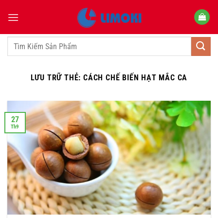
Bỏ
qua
nội
dung
Tìm
kiếm:
LƯU TRỮ THẺ:
CÁCH CHẾ BIẾN HẠT MẮC CA
27
Th9