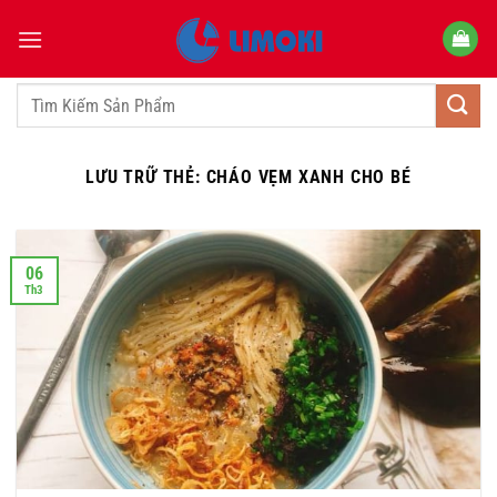
Bỏ
qua
nội
dung
Tìm
kiếm:
LƯU TRỮ THẺ:
CHÁO VẸM XANH CHO BÉ
06
Th3