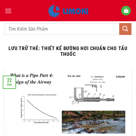
Bỏ
qua
nội
dung
Tìm
kiếm:
LƯU TRỮ THẺ:
THIẾT KẾ ĐƯỜNG HƠI CHUẨN CHO TẨU
THUỐC
22
Th4