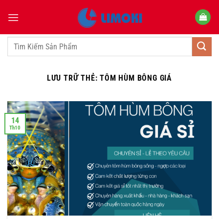
Bỏ
qua
nội
dung
Tìm
kiếm:
LƯU TRỮ THẺ:
TÔM HÙM BÔNG GIÁ
14
Th10