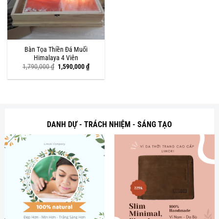
Bàn Tọa Thiền Đá Muối
Himalaya 4 Viên
Giá
Giá
1,790,000
₫
1,590,000
₫
gốc
hiện
là:
tại
1,790,000 ₫.
là:
1,590,000 ₫.
DANH DỰ - TRÁCH NHIỆM - SÁNG TẠO