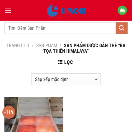
Bỏ
qua
nội
dung
Tìm
kiếm:
TRANG CHỦ
/
SẢN PHẨM
/
SẢN PHẨM ĐƯỢC GẮN THẺ “BÀ
TỌA THIỀN HIMALAYA”
LỌC
-11%