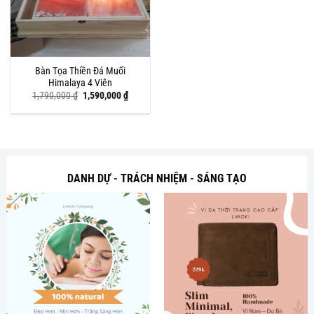
Bàn Tọa Thiền Đá Muối
Himalaya 4 Viên
Giá
Giá
1,790,000
₫
1,590,000
₫
gốc
hiện
là:
tại
1,790,000 ₫.
là:
1,590,000 ₫.
DANH DỰ - TRÁCH NHIỆM - SÁNG TẠO