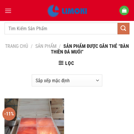
Bỏ
qua
nội
dung
Tìm
kiếm:
TRANG CHỦ
/
SẢN PHẨM
/
SẢN PHẨM ĐƯỢC GẮN THẺ “BÀN
THIỀN ĐÁ MUỐI”
LỌC
-11%