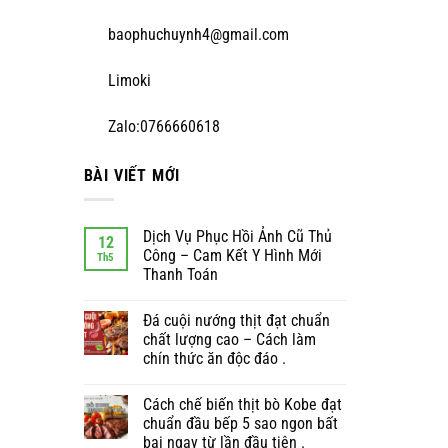
baophuchuynh4@gmail.com
Limoki
Zalo:0766660618
BÀI VIẾT MỚI
Dịch Vụ Phục Hồi Ảnh Cũ Thủ
12
Công – Cam Kết Y Hình Mới
Th5
Thanh Toán
Đá cuội nướng thịt đạt chuẩn
chất lượng cao – Cách làm
chín thức ăn độc đáo .
Cách chế biến thịt bò Kobe đạt
chuẩn đầu bếp 5 sao ngon bất
bại ngay từ lần đầu tiên .