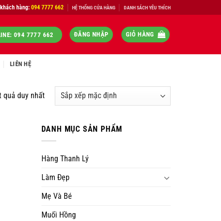
 khách hàng:
094 7777 662
HỆ THỐNG CỬA HÀNG
DANH SÁCH YÊU THÍCH
ĐĂNG NHẬP
GIỎ HÀNG
INE: 094 7777 662
LIÊN HỆ
t quả duy nhất
DANH MỤC SẢN PHẨM
Hàng Thanh Lý
Làm Đẹp
Mẹ Và Bé
Muối Hồng