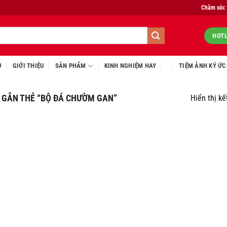
Chăm sóc
HOTL
Ủ
GIỚI THIỆU
SẢN PHẨM
KINH NGHIỆM HAY
TIỆM ẢNH KÝ ỨC
GẮN THẺ “BỘ ĐÁ CHƯỜM GAN”
Hiển thị kế