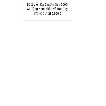
Bộ 2 Viên Đá Chườm Gan 500G
Có Tặng Kèm Khăn Và Bao Tay
Giá
Giá
379,000
₫
280,000
₫
gốc
hiện
là:
tại
379,000 ₫.
là:
280,000 ₫.