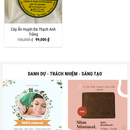
Cây Ấn Huyệt Đá Thạch Anh
Trắng
Giá
Giá
150,000
₫
99,000
₫
gốc
hiện
là:
tại
150,000 ₫.
là:
99,000 ₫.
DANH DỰ - TRÁCH NHIỆM - SÁNG TẠO