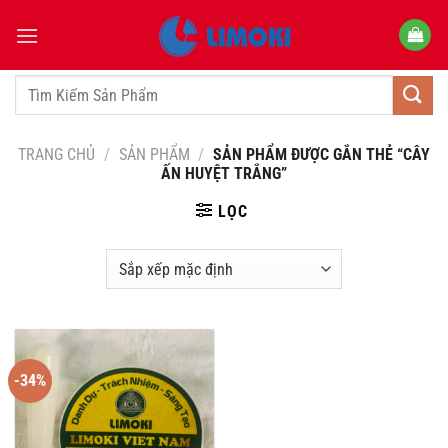
Bỏ
qua
nội
dung
Tìm
kiếm:
TRANG CHỦ
/
SẢN PHẨM
/
SẢN PHẨM ĐƯỢC GẮN THẺ “CÂY
ẤN HUYỆT TRẮNG”
LỌC
-34%