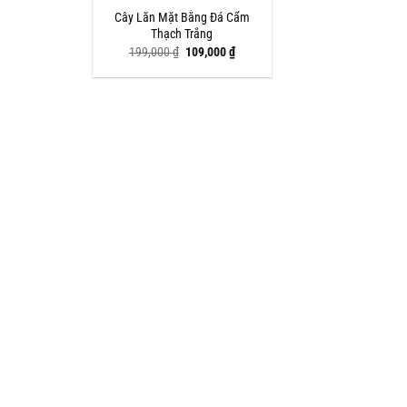
Cây Lăn Mặt Bằng Đá Cẩm
Thạch Trắng
Giá
Giá
199,000
₫
109,000
₫
gốc
hiện
là:
tại
199,000 ₫.
là:
109,000 ₫.