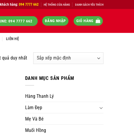
 khách hàng:
094 7777 662
HỆ THỐNG CỬA HÀNG
DANH SÁCH YÊU THÍCH
ĐĂNG NHẬP
GIỎ HÀNG
INE: 094 7777 662
LIÊN HỆ
t quả duy nhất
DANH MỤC SẢN PHẨM
Hàng Thanh Lý
Làm Đẹp
Mẹ Và Bé
Muối Hồng