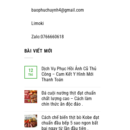
baophuchuynh4@gmail.com
Limoki
Zalo:0766660618
BÀI VIẾT MỚI
Dịch Vụ Phục Hồi Ảnh Cũ Thủ
12
Công – Cam Kết Y Hình Mới
Th5
Thanh Toán
Đá cuội nướng thịt đạt chuẩn
chất lượng cao – Cách làm
chín thức ăn độc đáo .
Cách chế biến thịt bò Kobe đạt
chuẩn đầu bếp 5 sao ngon bất
bại ngay từ lần đầu tiên .