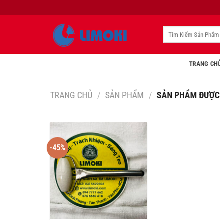
Bỏ
qua
nội
Tìm
kiếm:
dung
TRANG CH
TRANG CHỦ
/
SẢN PHẨM
/
SẢN PHẨM ĐƯỢC 
-45%