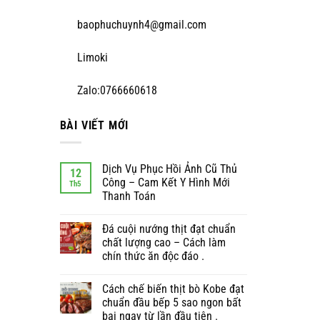
baophuchuynh4@gmail.com
Limoki
Zalo:0766660618
BÀI VIẾT MỚI
Dịch Vụ Phục Hồi Ảnh Cũ Thủ
12
Công – Cam Kết Y Hình Mới
Th5
Thanh Toán
Đá cuội nướng thịt đạt chuẩn
chất lượng cao – Cách làm
chín thức ăn độc đáo .
Cách chế biến thịt bò Kobe đạt
chuẩn đầu bếp 5 sao ngon bất
bại ngay từ lần đầu tiên .