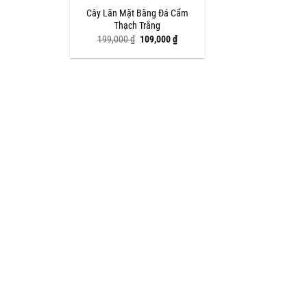
Cây Lăn Mặt Bằng Đá Cẩm
Thạch Trắng
Giá
Giá
199,000
₫
109,000
₫
gốc
hiện
là:
tại
199,000 ₫.
là:
109,000 ₫.