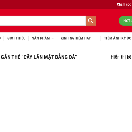
Chăm sóc
HOTL
Ủ
GIỚI THIỆU
SẢN PHẨM
KINH NGHIỆM HAY
TIỆM ẢNH KÝ ỨC
GẮN THẺ “CÂY LĂN MẶT BẰNG ĐÁ”
Hiển thị kế