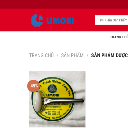
Bỏ
qua
nội
Tìm
kiếm:
dung
TRANG CH
TRANG CHỦ
/
SẢN PHẨM
/
SẢN PHẨM ĐƯỢC 
-45%