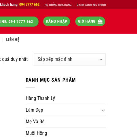
 khách hàng:
094 7777 662
HỆ THỐNG CỬA HÀNG
DANH SÁCH YÊU THÍCH
ĐĂNG NHẬP
GIỎ HÀNG
INE: 094 7777 662
LIÊN HỆ
t quả duy nhất
DANH MỤC SẢN PHẨM
Hàng Thanh Lý
Làm Đẹp
Mẹ Và Bé
Muối Hồng