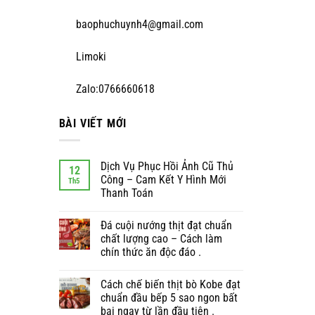
baophuchuynh4@gmail.com
Limoki
Zalo:0766660618
BÀI VIẾT MỚI
Dịch Vụ Phục Hồi Ảnh Cũ Thủ
12
Công – Cam Kết Y Hình Mới
Th5
Thanh Toán
Đá cuội nướng thịt đạt chuẩn
chất lượng cao – Cách làm
chín thức ăn độc đáo .
Cách chế biến thịt bò Kobe đạt
chuẩn đầu bếp 5 sao ngon bất
bại ngay từ lần đầu tiên .