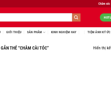
Chăm sóc
HOTL
Ủ
GIỚI THIỆU
SẢN PHẨM
KINH NGHIỆM HAY
TIỆM ẢNH KÝ ỨC
GẮN THẺ “CHÂM CÀI TÓC”
Hiển thị kế