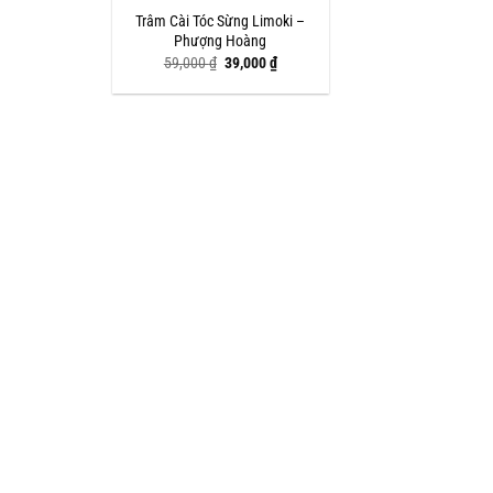
Trâm Cài Tóc Sừng Limoki –
Phượng Hoàng
Giá
Giá
59,000
₫
39,000
₫
gốc
hiện
là:
tại
59,000 ₫.
là:
39,000 ₫.