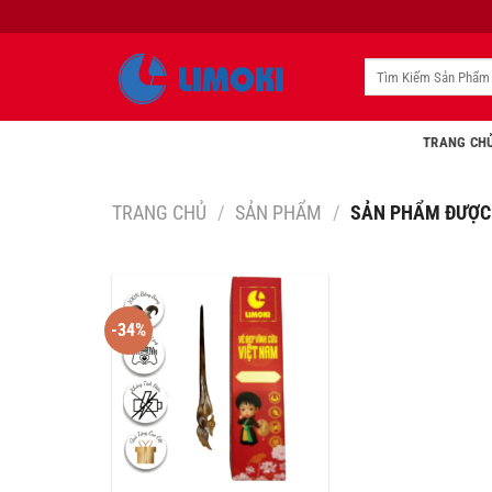
Bỏ
qua
nội
Tìm
kiếm:
dung
TRANG CH
TRANG CHỦ
/
SẢN PHẨM
/
SẢN PHẨM ĐƯỢC 
-34%