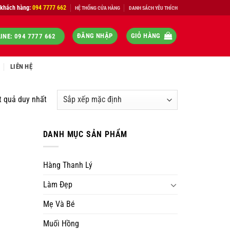
 khách hàng:
094 7777 662
HỆ THỐNG CỬA HÀNG
DANH SÁCH YÊU THÍCH
ĐĂNG NHẬP
GIỎ HÀNG
INE: 094 7777 662
LIÊN HỆ
t quả duy nhất
DANH MỤC SẢN PHẨM
Hàng Thanh Lý
Làm Đẹp
Mẹ Và Bé
Muối Hồng