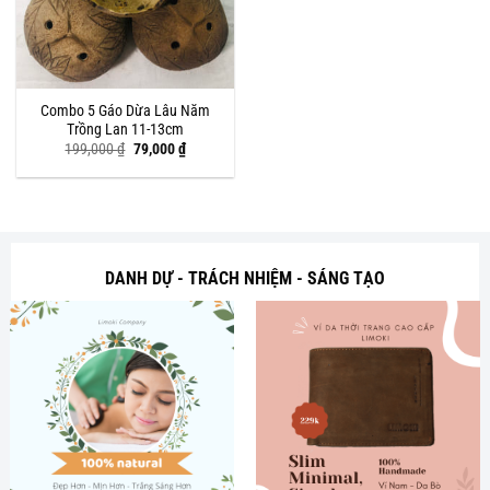
Combo 5 Gáo Dừa Lâu Năm
Trồng Lan 11-13cm
Giá
Giá
199,000
₫
79,000
₫
gốc
hiện
là:
tại
199,000 ₫.
là:
79,000 ₫.
DANH DỰ - TRÁCH NHIỆM - SÁNG TẠO