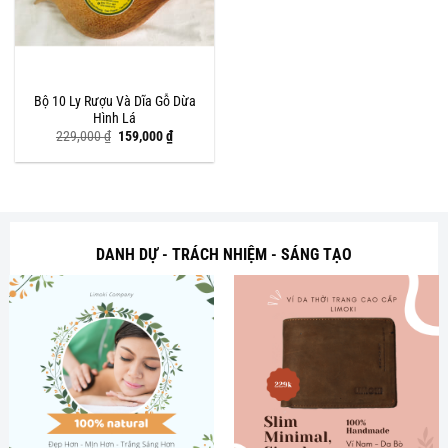
Bộ 10 Ly Rượu Và Dĩa Gỗ Dừa
Hình Lá
Giá
Giá
229,000
₫
159,000
₫
gốc
hiện
là:
tại
229,000 ₫.
là:
159,000 ₫.
DANH DỰ - TRÁCH NHIỆM - SÁNG TẠO