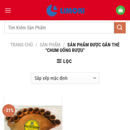
Bỏ
qua
nội
dung
Tìm
kiếm:
TRANG CHỦ
/
SẢN PHẨM
/
SẢN PHẨM ĐƯỢC GẮN THẺ
“CHUM UỐNG RƯỢU”
LỌC
-31%