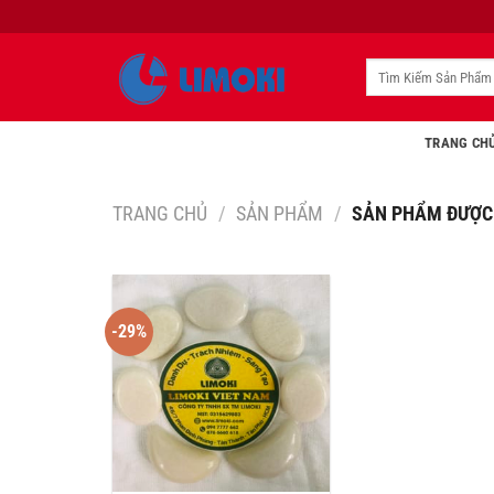
Bỏ
qua
nội
Tìm
kiếm:
dung
TRANG CH
TRANG CHỦ
/
SẢN PHẨM
/
SẢN PHẨM ĐƯỢC 
-29%