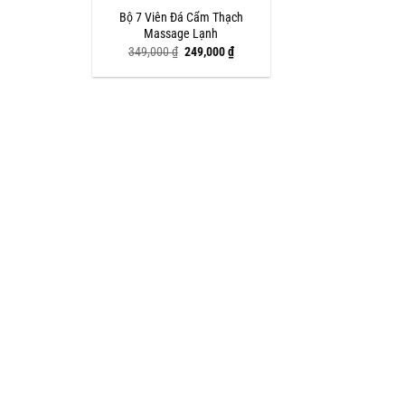
Bộ 7 Viên Đá Cẩm Thạch
Massage Lạnh
Giá
Giá
349,000
₫
249,000
₫
gốc
hiện
là:
tại
349,000 ₫.
là:
249,000 ₫.