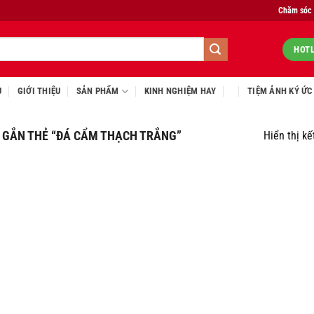
Chăm sóc
HOTL
Ủ
GIỚI THIỆU
SẢN PHẨM
KINH NGHIỆM HAY
TIỆM ẢNH KÝ ỨC
GẮN THẺ “ĐÁ CẨM THẠCH TRẮNG”
Hiển thị kế