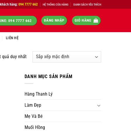
 khách hàng:
094 7777 662
HỆ THỐNG CỬA HÀNG
DANH SÁCH YÊU THÍCH
ĐĂNG NHẬP
GIỎ HÀNG
INE: 094 7777 662
LIÊN HỆ
t quả duy nhất
DANH MỤC SẢN PHẨM
Hàng Thanh Lý
Làm Đẹp
Mẹ Và Bé
Muối Hồng