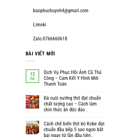
baophuchuynh4@gmail.com
Limoki
Zalo:0766660618
BÀI VIẾT MỚI
Dịch Vụ Phục Hồi Ảnh Cũ Thủ
12
Công – Cam Kết Y Hình Mới
Th5
Thanh Toán
Đá cuội nướng thịt đạt chuẩn
chất lượng cao – Cách làm
chín thức ăn độc đáo .
Cách chế biến thịt bò Kobe đạt
chuẩn đầu bếp 5 sao ngon bất
bại ngay từ lần đầu tiên .