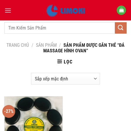
Bỏ
qua
nội
dung
Tìm
kiếm:
TRANG CHỦ
/
SẢN PHẨM
/
SẢN PHẨM ĐƯỢC GẮN THẺ “ĐÁ
MASSAGE HÌNH OVAN”
LỌC
-27%