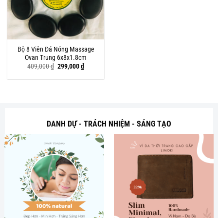
Bộ 8 Viên Đá Nóng Massage
Ovan Trung 6x8x1.8cm
Giá
Giá
409,000
₫
299,000
₫
gốc
hiện
là:
tại
409,000 ₫.
là:
299,000 ₫.
DANH DỰ - TRÁCH NHIỆM - SÁNG TẠO