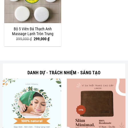
Bộ 5 Viên Đá Thạch Anh
Massage Lạnh Tròn Trung
Giá
Giá
399,000
₫
299,000
₫
gốc
hiện
là:
tại
399,000 ₫.
là:
299,000 ₫.
DANH DỰ - TRÁCH NHIỆM - SÁNG TẠO