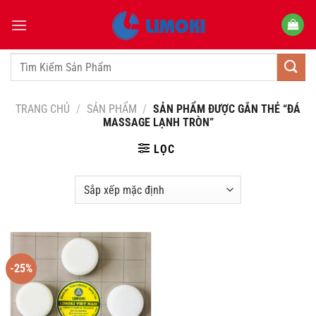
Bỏ
qua
nội
dung
Tìm
kiếm:
TRANG CHỦ
/
SẢN PHẨM
/
SẢN PHẨM ĐƯỢC GẮN THẺ “ĐÁ
MASSAGE LẠNH TRÒN”
LỌC
-25%