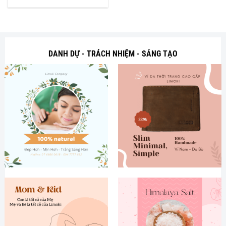
gốc
hiện
là:
tại
199,000 ₫.
là:
99,000 ₫.
DANH DỰ - TRÁCH NHIỆM - SÁNG TẠO