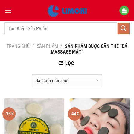
Bỏ
qua
nội
dung
Tìm
kiếm:
TRANG CHỦ
/
SẢN PHẨM
/
SẢN PHẨM ĐƯỢC GẮN THẺ “ĐÁ
MASSAGE MẶT”
LỌC
-35%
-44%