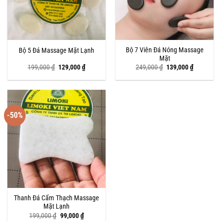
Bộ 7 Viên Đá Nóng Massage
Bộ 5 Đá Massage Mặt Lạnh
Mặt
Giá
Giá
Giá
Giá
199,000
₫
129,000
₫
249,000
₫
139,000
₫
gốc
hiện
gốc
hiện
là:
tại
là:
tại
199,000 ₫.
là:
249,000 ₫.
là:
129,000 ₫.
139,000 ₫
-50%
Thanh Đá Cẩm Thạch Massage
Mặt Lạnh
Giá
Giá
199,000
₫
99,000
₫