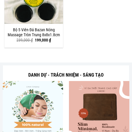
Bộ 5 Viên Đá Bazan Nóng
Massage Tròn Trung 8x8x1.8cm
Giá
Giá
239,000
₫
199,000
₫
gốc
hiện
là:
tại
239,000 ₫.
là:
199,000 ₫.
DANH DỰ - TRÁCH NHIỆM - SÁNG TẠO