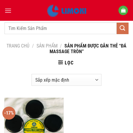
Bỏ
qua
nội
dung
Tìm
kiếm:
TRANG CHỦ
/
SẢN PHẨM
/
SẢN PHẨM ĐƯỢC GẮN THẺ “ĐÁ
MASSAGE TRÒN”
LỌC
-17%