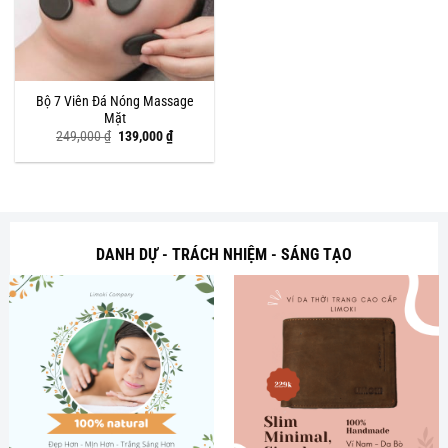
Bộ 7 Viên Đá Nóng Massage
Mặt
Giá
Giá
249,000
₫
139,000
₫
gốc
hiện
là:
tại
249,000 ₫.
là:
139,000 ₫.
DANH DỰ - TRÁCH NHIỆM - SÁNG TẠO