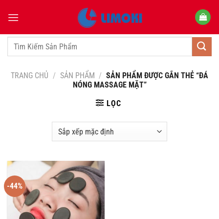
Bỏ
qua
nội
dung
Tìm
kiếm:
TRANG CHỦ
/
SẢN PHẨM
/
SẢN PHẨM ĐƯỢC GẮN THẺ “ĐÁ
NÓNG MASSAGE MẶT”
LỌC
-44%