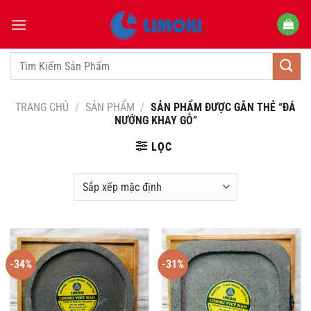
Bỏ
qua
nội
dung
Tìm
kiếm:
TRANG CHỦ
/
SẢN PHẨM
/
SẢN PHẨM ĐƯỢC GẮN THẺ “ĐÁ
NƯỚNG KHAY GỖ”
LỌC
-34%
-31%