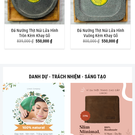
Đá Nướng Thịt Núi Lửa Hình
Đá Nướng Thịt Núi Lửa Hình
Tròn Kèm Khay Gỗ
Vuông Kèm Khay Gỗ
Giá
Giá
Giá
Giá
839,000
₫
550,000
₫
800,000
₫
550,000
₫
gốc
hiện
gốc
hiện
là:
tại
là:
tại
839,000 ₫.
là:
800,000 ₫.
là:
550,000 ₫.
550,000 ₫
DANH DỰ - TRÁCH NHIỆM - SÁNG TẠO