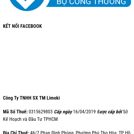
KẾT NỐI FACEBOOK
Công Ty TNHH SX TM Limoki
Mã Số Thuế:
0315629803
Cấp ngày
16/04/2019 đ
ược cấp bởi
Sở
Kế Hoạch và Đầu Tư TPHCM
Địa Chỉ Thuế:
46/7 Phan Đình Phùng, Phường Phú Thọ Hòa, TP Hồ