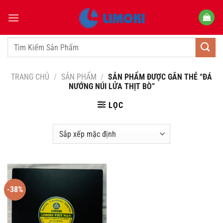
Bỏ
qua
nội
dung
Tìm
kiếm:
TRANG CHỦ
/
SẢN PHẨM
/
SẢN PHẨM ĐƯỢC GẮN THẺ “ĐÁ
NƯỚNG NÚI LỬA THỊT BÒ”
LỌC
-38%