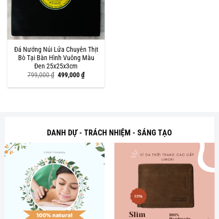
Đá Nướng Núi Lửa Chuyên Thịt
Bò Tại Bàn Hình Vuông Màu
Đen 25x25x3cm
Giá
Giá
799,000
₫
499,000
₫
gốc
hiện
là:
tại
799,000 ₫.
là:
499,000 ₫.
DANH DỰ - TRÁCH NHIỆM - SÁNG TẠO