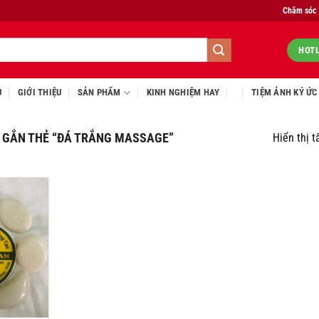
Chăm sóc
HOTL
Ủ
GIỚI THIỆU
SẢN PHẨM
KINH NGHIỆM HAY
TIỆM ẢNH KÝ ỨC
GẮN THẺ “ĐÁ TRẮNG MASSAGE”
Hiển thị t