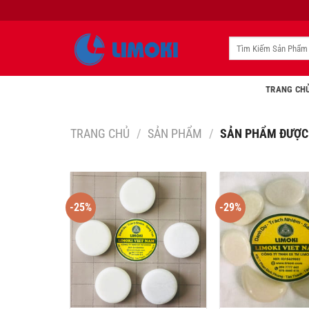
Bỏ
qua
nội
Tìm
kiếm:
dung
TRANG CH
TRANG CHỦ
/
SẢN PHẨM
/
SẢN PHẨM ĐƯỢC 
-25%
-29%