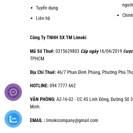
người
Tuyển dụng
Chín
Liên hệ
Công Ty TNHH SX TM Limoki
Mã Số Thuế:
0315629803
Cấp ngày
16/04/2019 đ
ược
TPHCM
Địa Chỉ Thuế:
46/7 Phan Đình Phùng, Phường Phú Thọ 
HOTLINE:
094 7777 662
VĂN PHÒNG:
A2-16-02 - CC 4S Linh Đông, Đường Số 3
Minh.
EMAIL :
limokicompany@gmail.com