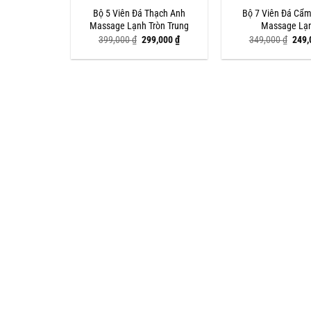
Bộ 5 Viên Đá Thạch Anh
Bộ 7 Viên Đá Cẩ
Massage Lạnh Tròn Trung
Massage Lạ
Giá
Giá
Giá
399,000
₫
299,000
₫
349,000
₫
249
gốc
hiện
gốc
là:
tại
là:
399,000 ₫.
là:
349,
299,000 ₫.