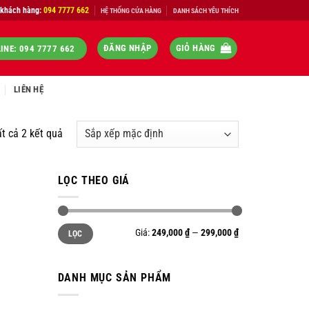
 khách hàng:
094 7777 662
HỆ THỐNG CỬA HÀNG
DANH SÁCH YÊU THÍCH
ĐĂNG NHẬP
GIỎ HÀNG
INE: 094 7777 662
LIÊN HỆ
ất cả 2 kết quả
LỌC THEO GIÁ
Giá
Giá
Giá:
249,000 ₫
—
299,000 ₫
LỌC
tối
tối
thiểu
đa
DANH MỤC SẢN PHẨM