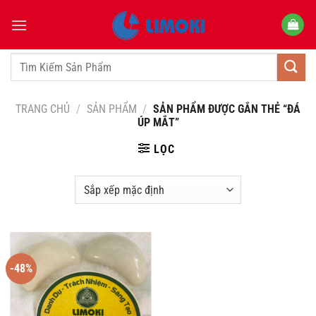
Bỏ
qua
nội
dung
Tìm
kiếm:
TRANG CHỦ
/
SẢN PHẨM
/
SẢN PHẨM ĐƯỢC GẮN THẺ “ĐÁ
ÚP MẮT”
LỌC
-48%