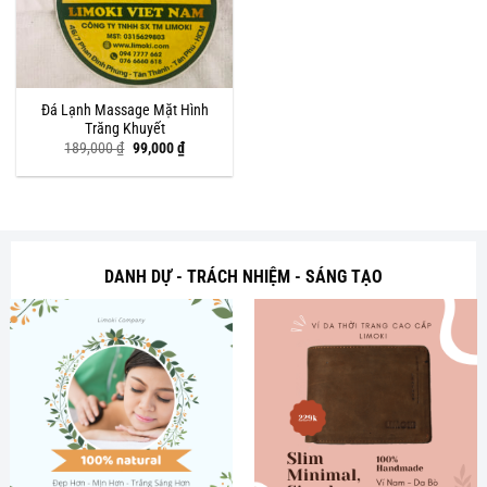
Đá Lạnh Massage Mặt Hình
Trăng Khuyết
Giá
Giá
189,000
₫
99,000
₫
gốc
hiện
là:
tại
189,000 ₫.
là:
99,000 ₫.
DANH DỰ - TRÁCH NHIỆM - SÁNG TẠO