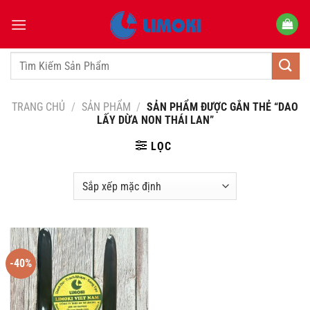
Bỏ
qua
nội
dung
Tìm
kiếm:
TRANG CHỦ
/
SẢN PHẨM
/
SẢN PHẨM ĐƯỢC GẮN THẺ “DAO
LẤY DỪA NON THÁI LAN”
LỌC
-40%