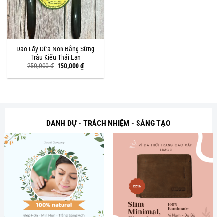
Dao Lấy Dừa Non Bằng Sừng
Trâu Kiểu Thái Lan
Giá
Giá
250,000
₫
150,000
₫
gốc
hiện
là:
tại
250,000 ₫.
là:
150,000 ₫.
DANH DỰ - TRÁCH NHIỆM - SÁNG TẠO