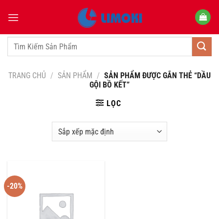
Bỏ
qua
nội
dung
Tìm
kiếm:
TRANG CHỦ
/
SẢN PHẨM
/
SẢN PHẨM ĐƯỢC GẮN THẺ “DẦU
GỘI BỒ KẾT”
LỌC
-20%