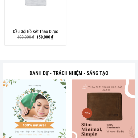
Dầu Gội Bồ Kết Thảo Dược
Giá
Giá
199,000
₫
159,000
₫
gốc
hiện
là:
tại
199,000 ₫.
là:
159,000 ₫.
DANH DỰ - TRÁCH NHIỆM - SÁNG TẠO