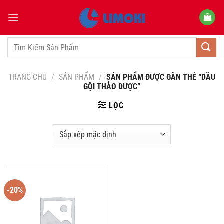
Bỏ
qua
nội
dung
Tìm
kiếm:
TRANG CHỦ
/
SẢN PHẨM
/
SẢN PHẨM ĐƯỢC GẮN THẺ “DẦU
GỘI THẢO DƯỢC”
LỌC
-20%