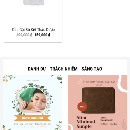
Dầu Gội Bồ Kết Thảo Dược
Giá
Giá
199,000
₫
159,000
₫
gốc
hiện
là:
tại
199,000 ₫.
là:
159,000 ₫.
DANH DỰ - TRÁCH NHIỆM - SÁNG TẠO