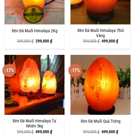
Đèn Đá Muối Himalaya Thỏi
Đèn Đá Muối Himalaya 2Kg
Vàng
Giá
Giá
Giá
Giá
349,000
₫
299,000
₫
599,000
₫
499,000
₫
gốc
hiện
gốc
hiện
là:
tại
là:
tại
349,000 ₫.
là:
599,000 ₫.
là:
299,000 ₫.
499,000 ₫
-17%
-17%
Đèn Đá Muối Himalaya Tự
Đèn Đá Muối Quả Trứng
Nhiên 5kg
Giá
Giá
Giá
Giá
599,000
₫
499,000
₫
599,000
₫
499,000
₫