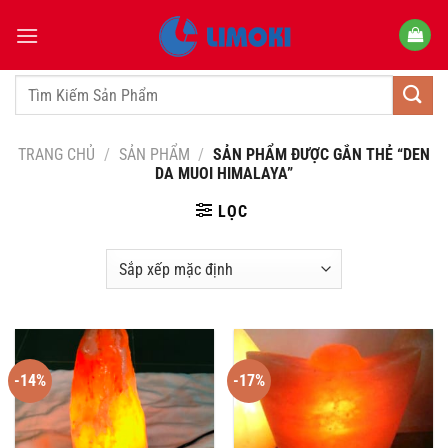
Bỏ
qua
nội
dung
Tìm
kiếm:
TRANG CHỦ
/
SẢN PHẨM
/
SẢN PHẨM ĐƯỢC GẮN THẺ “DEN
DA MUOI HIMALAYA”
LỌC
-14%
-17%