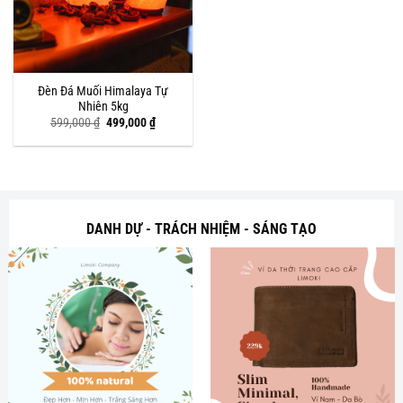
Đèn Đá Muối Himalaya Tự
Nhiên 5kg
Giá
Giá
599,000
₫
499,000
₫
gốc
hiện
là:
tại
599,000 ₫.
là:
499,000 ₫.
DANH DỰ - TRÁCH NHIỆM - SÁNG TẠO