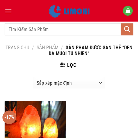
Bỏ
qua
nội
dung
Tìm
kiếm:
TRANG CHỦ
/
SẢN PHẨM
/
SẢN PHẨM ĐƯỢC GẮN THẺ “DEN
DA MUOI TU NHIEN”
LỌC
-17%