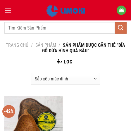
Bỏ
qua
nội
dung
Tìm
kiếm:
TRANG CHỦ
/
SẢN PHẨM
/
SẢN PHẨM ĐƯỢC GẮN THẺ “DĨA
GỖ DỪA HÌNH QUẢ BẦU”
LỌC
-42%