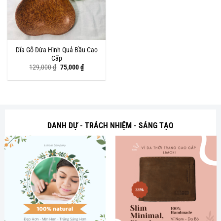
Dĩa Gỗ Dừa Hình Quả Bầu Cao
Cấp
Giá
Giá
129,000
₫
75,000
₫
gốc
hiện
là:
tại
129,000 ₫.
là:
75,000 ₫.
DANH DỰ - TRÁCH NHIỆM - SÁNG TẠO