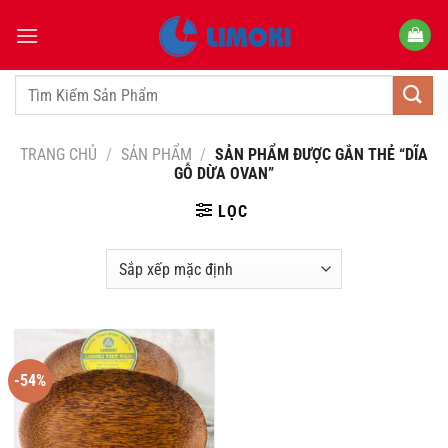
Bỏ
qua
nội
dung
Tìm
kiếm:
TRANG CHỦ
/
SẢN PHẨM
/
SẢN PHẨM ĐƯỢC GẮN THẺ “DĨA
GỖ DỪA OVAN”
LỌC
-54%