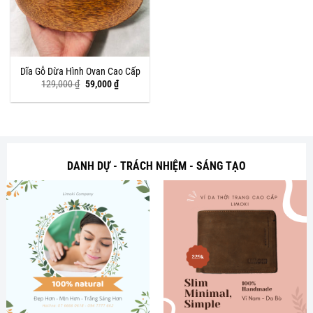
Dĩa Gỗ Dừa Hình Ovan Cao Cấp
Giá
Giá
129,000
₫
59,000
₫
gốc
hiện
là:
tại
129,000 ₫.
là:
59,000 ₫.
DANH DỰ - TRÁCH NHIỆM - SÁNG TẠO