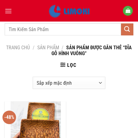
Bỏ
qua
nội
dung
Tìm
kiếm:
TRANG CHỦ
/
SẢN PHẨM
/
SẢN PHẨM ĐƯỢC GẮN THẺ “DĨA
GỖ HÌNH VUÔNG”
LỌC
-48%