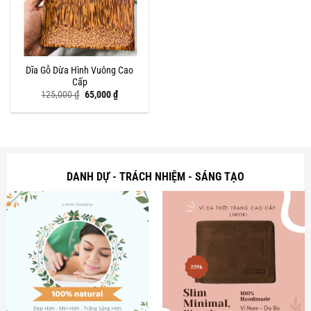
Dĩa Gỗ Dừa Hình Vuông Cao
Cấp
Giá
Giá
125,000
₫
65,000
₫
gốc
hiện
là:
tại
125,000 ₫.
là:
65,000 ₫.
DANH DỰ - TRÁCH NHIỆM - SÁNG TẠO