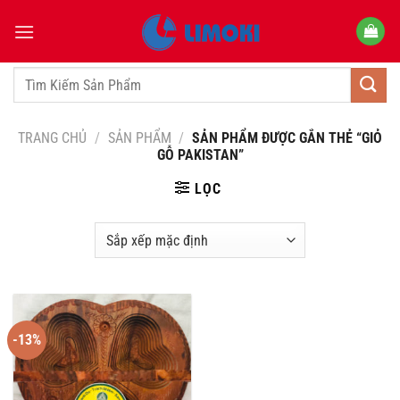
Bỏ
qua
nội
dung
Tìm
kiếm:
TRANG CHỦ
/
SẢN PHẨM
/
SẢN PHẨM ĐƯỢC GẮN THẺ “GIỎ
GỖ PAKISTAN”
LỌC
-13%