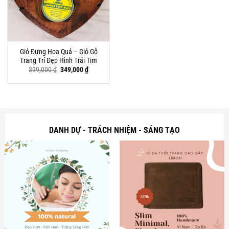
Giỏ Đựng Hoa Quả – Giỏ Gỗ
Trang Trí Đẹp Hình Trái Tim
Giá
Giá
399,000
₫
349,000
₫
gốc
hiện
là:
tại
399,000 ₫.
là:
349,000 ₫.
DANH DỰ - TRÁCH NHIỆM - SÁNG TẠO