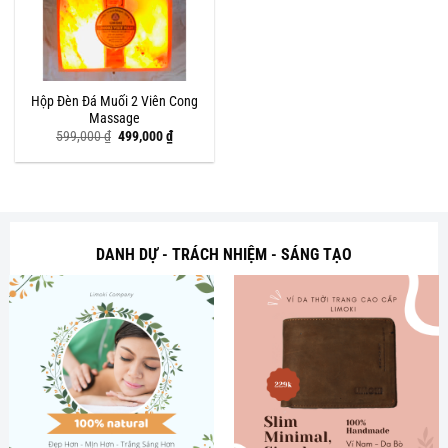
Hộp Đèn Đá Muối 2 Viên Cong
Massage
Giá
Giá
599,000
₫
499,000
₫
gốc
hiện
là:
tại
599,000 ₫.
là:
499,000 ₫.
DANH DỰ - TRÁCH NHIỆM - SÁNG TẠO