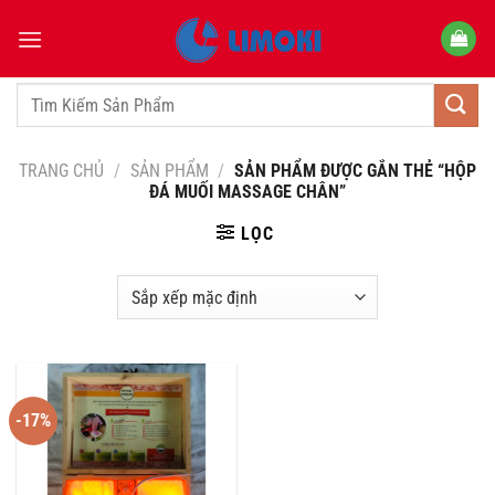
Bỏ
qua
nội
dung
Tìm
kiếm:
TRANG CHỦ
/
SẢN PHẨM
/
SẢN PHẨM ĐƯỢC GẮN THẺ “HỘP
ĐÁ MUỐI MASSAGE CHÂN”
LỌC
-17%