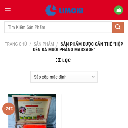
Bỏ
qua
nội
dung
Tìm
kiếm:
TRANG CHỦ
/
SẢN PHẨM
/
SẢN PHẨM ĐƯỢC GẮN THẺ “HỘP
ĐÈN ĐÁ MUỐI PHẲNG MASSAGE”
LỌC
-24%