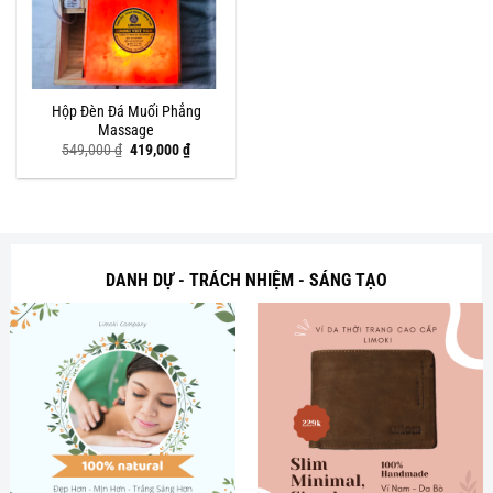
Hộp Đèn Đá Muối Phẳng
Massage
Giá
Giá
549,000
₫
419,000
₫
gốc
hiện
là:
tại
549,000 ₫.
là:
419,000 ₫.
DANH DỰ - TRÁCH NHIỆM - SÁNG TẠO