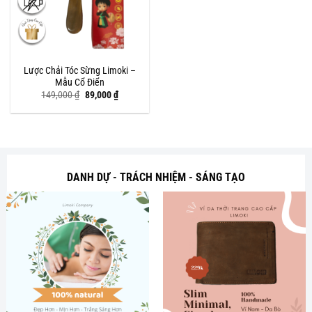
Lược Chải Tóc Sừng Limoki –
Mẫu Cổ Điển
Giá
Giá
149,000
₫
89,000
₫
gốc
hiện
là:
tại
149,000 ₫.
là:
89,000 ₫.
DANH DỰ - TRÁCH NHIỆM - SÁNG TẠO