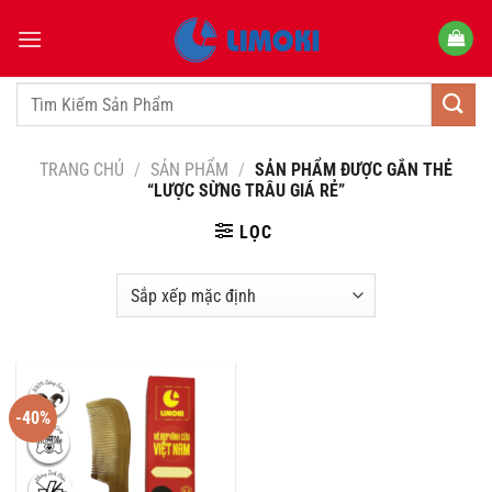
Bỏ
qua
nội
dung
Tìm
kiếm:
TRANG CHỦ
/
SẢN PHẨM
/
SẢN PHẨM ĐƯỢC GẮN THẺ
“LƯỢC SỪNG TRÂU GIÁ RẺ”
LỌC
-40%