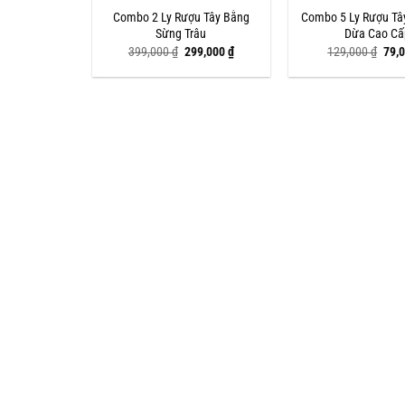
Combo 2 Ly Rượu Tây Bằng
Combo 5 Ly Rượu Tâ
Sừng Trâu
Dừa Cao Cấ
Giá
Giá
Giá
399,000
₫
299,000
₫
129,000
₫
79,
gốc
hiện
gốc
là:
tại
là:
399,000 ₫.
là:
129,
299,000 ₫.