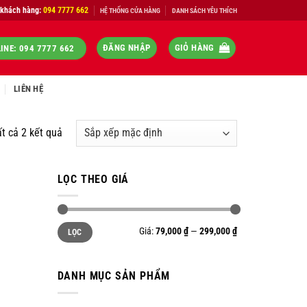
 khách hàng:
094 7777 662
HỆ THỐNG CỬA HÀNG
DANH SÁCH YÊU THÍCH
ĐĂNG NHẬP
GIỎ HÀNG
INE: 094 7777 662
LIÊN HỆ
ất cả 2 kết quả
LỌC THEO GIÁ
Giá
Giá
Giá:
79,000 ₫
—
299,000 ₫
LỌC
tối
tối
thiểu
đa
DANH MỤC SẢN PHẨM