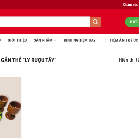
Chăm sóc
HOTL
Ủ
GIỚI THIỆU
SẢN PHẨM
KINH NGHIỆM HAY
TIỆM ẢNH KÝ ỨC
GẮN THẺ “LY RƯỢU TÂY”
Hiển thị t