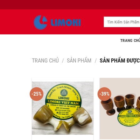
Bỏ
qua
nội
Tìm
kiếm:
dung
TRANG CH
TRANG CHỦ
/
SẢN PHẨM
/
SẢN PHẨM ĐƯỢC 
-25%
-39%