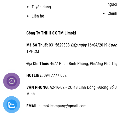
người
Tuyển dụng
Chín
Liên hệ
Công Ty TNHH SX TM Limoki
Mã Số Thuế:
0315629803
Cấp ngày
16/04/2019 đ
ược
TPHCM
Địa Chỉ Thuế:
46/7 Phan Đình Phùng, Phường Phú Thọ 
HOTLINE:
094 7777 662
VĂN PHÒNG:
A2-16-02 - CC 4S Linh Đông, Đường Số 3
Minh.
EMAIL :
limokicompany@gmail.com