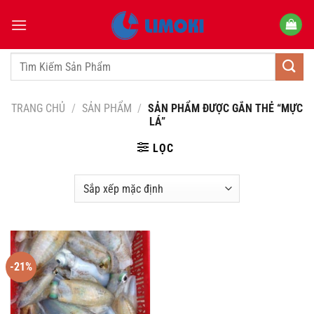
Bỏ
qua
nội
dung
Tìm
kiếm:
TRANG CHỦ
/
SẢN PHẨM
/
SẢN PHẨM ĐƯỢC GẮN THẺ “MỰC
LÁ”
LỌC
-21%