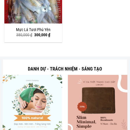
Mực Lá Tươi Phú Yên
Giá
Giá
380,000
₫
300,000
₫
gốc
hiện
là:
tại
380,000 ₫.
là:
300,000 ₫.
DANH DỰ - TRÁCH NHIỆM - SÁNG TẠO