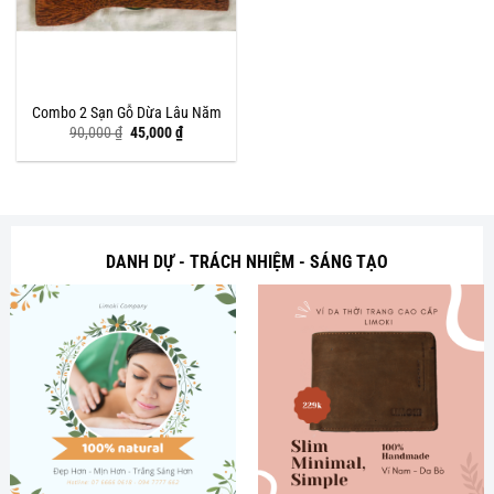
Combo 2 Sạn Gỗ Dừa Lâu Năm
Giá
Giá
90,000
₫
45,000
₫
gốc
hiện
là:
tại
90,000 ₫.
là:
45,000 ₫.
DANH DỰ - TRÁCH NHIỆM - SÁNG TẠO