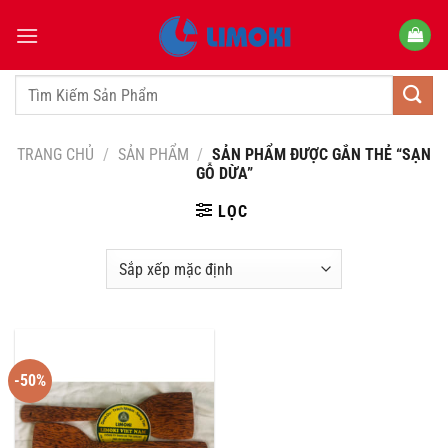
Bỏ
qua
nội
dung
Tìm
kiếm:
TRANG CHỦ
/
SẢN PHẨM
/
SẢN PHẨM ĐƯỢC GẮN THẺ “SẠN
GỖ DỪA”
LỌC
-50%