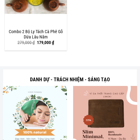
Combo 2 Bộ Ly Tách Cà Phê Gỗ
Dừa Lâu Năm
Giá
Giá
279,000
₫
179,000
₫
gốc
hiện
là:
tại
279,000 ₫.
là:
179,000 ₫.
DANH DỰ - TRÁCH NHIỆM - SÁNG TẠO