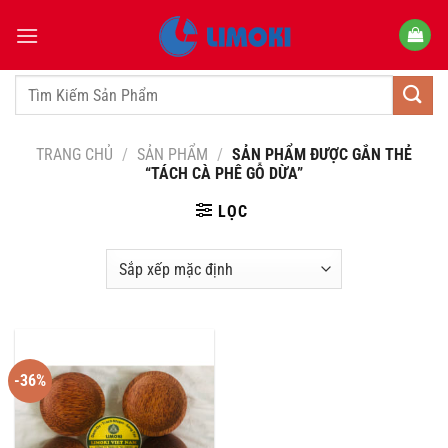
Bỏ
qua
nội
dung
Tìm
kiếm:
TRANG CHỦ
/
SẢN PHẨM
/
SẢN PHẨM ĐƯỢC GẮN THẺ
“TÁCH CÀ PHÊ GỖ DỪA”
LỌC
-36%