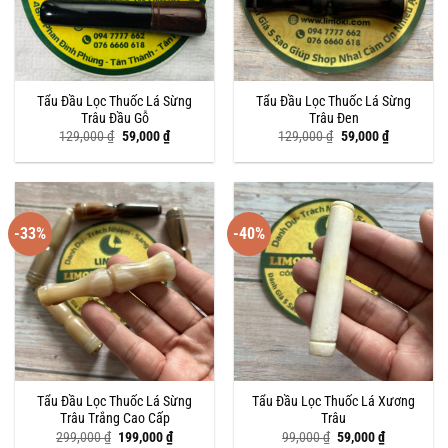
Tẩu Đầu Lọc Thuốc Lá Sừng
Tẩu Đầu Lọc Thuốc Lá Sừng
Trâu Đầu Gỗ
Trâu Đen
Giá
Giá
Giá
Giá
129,000
₫
59,000
₫
129,000
₫
59,000
₫
gốc
hiện
gốc
hiện
là:
tại
là:
tại
129,000 ₫.
là:
129,000 ₫.
là:
59,000 ₫.
59,000 ₫.
-33%
-40%
Tẩu Đầu Lọc Thuốc Lá Sừng
Tẩu Đầu Lọc Thuốc Lá Xương
Trâu Trắng Cao Cấp
Trâu
Giá
Giá
Giá
Giá
299,000
₫
199,000
₫
99,000
₫
59,000
₫