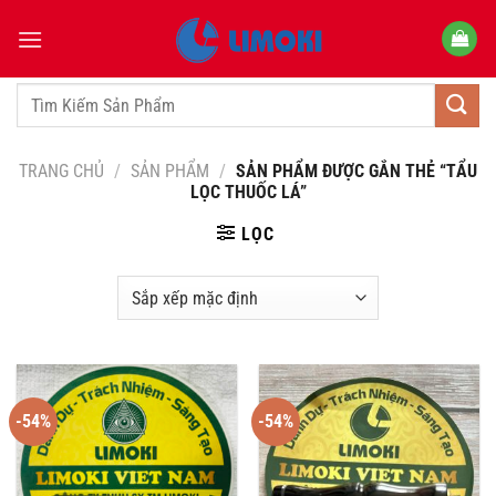
Bỏ
qua
nội
dung
Tìm
kiếm:
TRANG CHỦ
/
SẢN PHẨM
/
SẢN PHẨM ĐƯỢC GẮN THẺ “TẨU
LỌC THUỐC LÁ”
LỌC
-54%
-54%